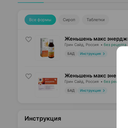
Все формы
Сироп
Таблетки
Женьшень макс энерджи
Грин Сайд
, Россия
•
без рецепта
БАД
Инструкция
Женьшень макс энерджи
Грин Сайд
, Россия
•
без рецепта
БАД
Инструкция
Инструкция