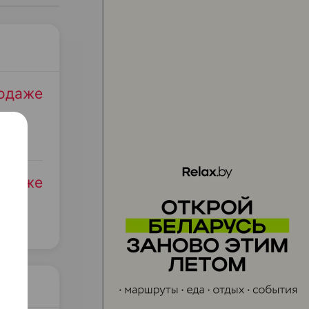
родаже
родаже