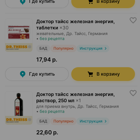
Где купить
В корзину
Доктор тайсс железная энергия,
таблетки
×
30
жевательные,
Др. Тайсс
, Германия
•
без рецепта
БАД
Популярно
Инструкция
17,94 р.
Где купить
В корзину
Доктор тайсс железная энергия,
раствор
,
250 мл
×
1
для приема внутрь,
Др. Тайсс
, Германия
•
без рецепта
БАД
Популярно
Инструкция
22,60 р.