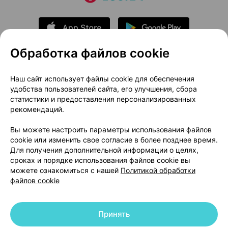
Обработка файлов cookie
О проекте
Новости проекта
Наш сайт использует файлы cookie для обеспечения
удобства пользователей сайта, его улучшения, сбора
Размещение рекламы
Медицинский маркетинг
статистики и предоставления персонализированных
Публичный договор
Доставка
рекомендаций.
Пользовательское соглашение
Вы можете настроить параметры использования файлов
Способы оплаты
Вакансии
Партнеры
cookie или изменить свое согласие в более позднее время.
Написать руководителю 103.by
Для получения дополнительной информации о целях,
сроках и порядке использования файлов cookie вы
Написать в поддержку
можете ознакомиться с нашей
Политикой обработки
Персональные настройки Cookie
файлов cookie
Обработка персональных данных
Принять
© 2026 ООО «Артокс Лаб», УНП 191700409 | 220012, Республика Беларусь,