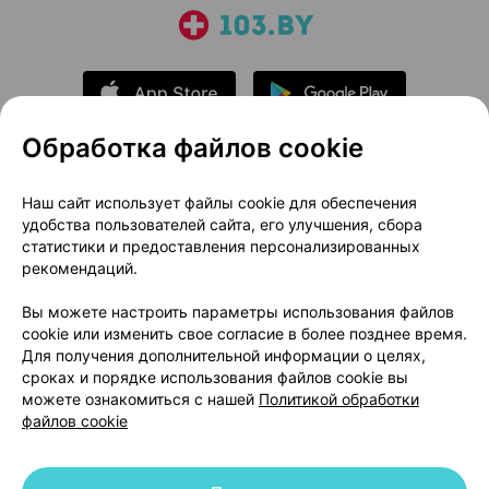
Обработка файлов cookie
О проекте
Новости проекта
Наш сайт использует файлы cookie для обеспечения
удобства пользователей сайта, его улучшения, сбора
Размещение рекламы
Медицинский маркетинг
статистики и предоставления персонализированных
Публичный договор
Доставка
рекомендаций.
Пользовательское соглашение
Вы можете настроить параметры использования файлов
Способы оплаты
Вакансии
Партнеры
cookie или изменить свое согласие в более позднее время.
Написать руководителю 103.by
Для получения дополнительной информации о целях,
сроках и порядке использования файлов cookie вы
Написать в поддержку
можете ознакомиться с нашей
Политикой обработки
Персональные настройки Cookie
файлов cookie
Обработка персональных данных