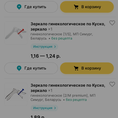
Где купить
В корзину
Зеркало гинекологическое по Куско,
зеркало
×
1
гинекологическое [1/S],
МП Симург
,
Беларусь
•
без рецепта
Инструкция
1,16 — 1,24 р.
Где купить
В корзину
Зеркало гинекологическое по Куско,
зеркало
×
1
гинекологическое [2/M premium],
МП
Симург
, Беларусь
•
без рецепта
Инструкция
1,89 р.