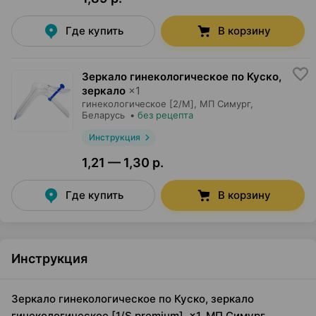
Где купить
В корзину
Зеркало гинекологическое по Куско,
зеркало
×
1
гинекологическое [2/M],
МП Симург
,
Беларусь
•
без рецепта
Инструкция
1,21 — 1,30 р.
Где купить
В корзину
Инструкция
Зеркало гинекологическое по Куско, зеркало
гинекологическое [1/S premium], ×1, МП Симург