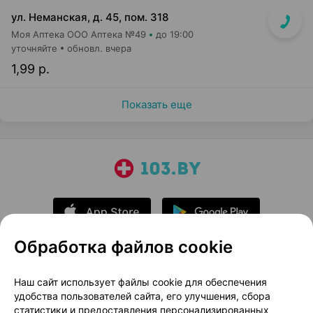
ул. Неманская, д. 45, пом. 318
Моя Аптека ООО Аптека №49
до 19:00
уточняйте
обновл. вчера
1,99 р.
Показать еще
Обработка файлов cookie
О проекте
Новости проекта
Наш сайт использует файлы cookie для обеспечения
удобства пользователей сайта, его улучшения, сбора
Размещение рекламы
Медицинский маркетинг
статистики и предоставления персонализированных