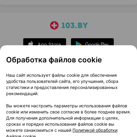
Обработка файлов cookie
О проекте
Новости проекта
Наш сайт использует файлы cookie для обеспечения
удобства пользователей сайта, его улучшения, сбора
Размещение рекламы
Медицинский маркетинг
статистики и предоставления персонализированных
Публичный договор
Доставка
рекомендаций.
Пользовательское соглашение
Вы можете настроить параметры использования файлов
Способы оплаты
Вакансии
Партнеры
cookie или изменить свое согласие в более позднее время.
Написать руководителю 103.by
Для получения дополнительной информации о целях,
сроках и порядке использования файлов cookie вы
Написать в поддержку
можете ознакомиться с нашей
Политикой обработки
Персональные настройки Cookie
файлов cookie