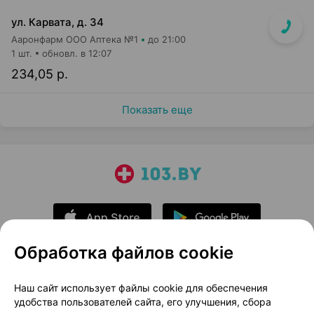
ул. Карвата, д. 34
Ааронфарм ООО Аптека №1
до 21:00
1 шт.
обновл. в 12:07
234,05 р.
Показать еще
Обработка файлов cookie
О проекте
Новости проекта
Наш сайт использует файлы cookie для обеспечения
удобства пользователей сайта, его улучшения, сбора
Размещение рекламы
Медицинский маркетинг