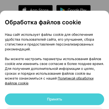
Обработка файлов cookie
О проекте
Новости проекта
Наш сайт использует файлы cookie для обеспечения
удобства пользователей сайта, его улучшения, сбора
Размещение рекламы
Медицинский маркетинг
статистики и предоставления персонализированных
Публичный договор
Доставка
рекомендаций.
Пользовательское соглашение
Вы можете настроить параметры использования файлов
Способы оплаты
Вакансии
Партнеры
cookie или изменить свое согласие в более позднее время.
Написать руководителю 103.by
Для получения дополнительной информации о целях,
сроках и порядке использования файлов cookie вы
Написать в поддержку
можете ознакомиться с нашей
Политикой обработки
Персональные настройки Cookie
файлов cookie
Обработка персональных данных
Принять
© 2026 ООО «Артокс Лаб», УНП 191700409 | 220012, Республика Беларусь,
г. Минск, улица Толбухина, 2, пом. 16 | help@103.by
|
Служба поддержки