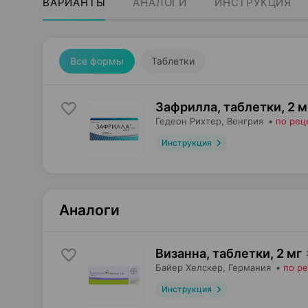
ВАРИАНТЫ
АНАЛОГИ
ИНСТРУКЦИЯ
Все формы
Таблетки
Зафрилла, таблетки
,
2 м
Гедеон Рихтер
, Венгрия
•
по рец
Инструкция
Аналоги
Визанна, таблетки
,
2 мг
Байер Хелскер
, Германия
•
по р
Инструкция