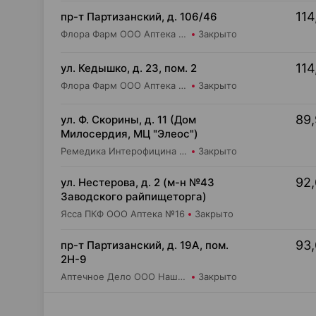
114
пр-т Партизанский, д. 106/46
Флора Фарм ООО Аптека №20
Закрыто
114
ул. Кедышко, д. 23, пом. 2
Флора Фарм ООО Аптека №21
Закрыто
89,
ул. Ф. Скорины, д. 11 (Дом
Милосердия, МЦ "Элеос")
Ремедика Интерофицина Плюс ООО Аптека №14
Закрыто
92,
ул. Нестерова, д. 2 (м-н №43
Заводского райпищеторга)
Ясса ПКФ ООО Аптека №16
Закрыто
93,
пр-т Партизанский, д. 19А, пом.
2Н-9
Аптечное Дело ООО Наша Аптека №12
Закрыто