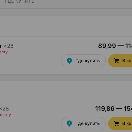
ГДЕ КУПИТЬ
89,99 — 114
г
×
28
епту
Где купить
В к
119,86 — 154
×
28
ецепту
Где купить
В к