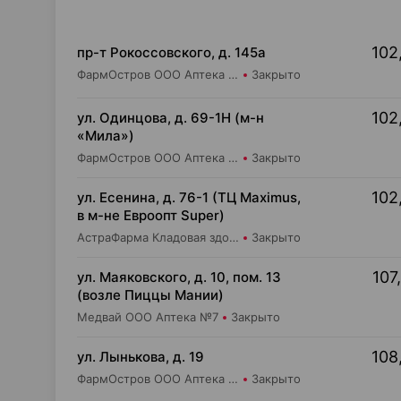
102
пр-т Рокоссовского, д. 145а
ФармОстров ООО Аптека №9 на Рокоссовского
Закрыто
102
ул. Одинцова, д. 69-1Н (м-н
«Мила»)
ФармОстров ООО Аптека №16 на Одинцова
Закрыто
102
ул. Есенина, д. 76-1 (ТЦ Maximus,
в м-не Евроопт Super)
АстраФарма Кладовая здоровья ООО Аптека №9
Закрыто
107
ул. Маяковского, д. 10, пом. 13
(возле Пиццы Мании)
Медвай ООО Аптека №7
Закрыто
108
ул. Лынькова, д. 19
ФармОстров ООО Аптека №7 на Лынькова
Закрыто