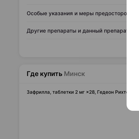
Особые указания и меры предосторожно
Другие препараты и данный препарат
Где купить
Минск
Зафрилла, таблетки 2 мг ×28, Гедеон Рихтер В