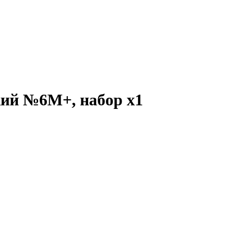
кий №6М+, набор
x1