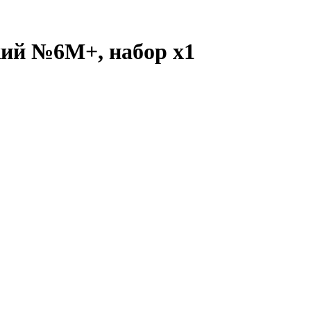
кий №6М+, набор
x1