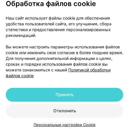
Обработка файлов cookie
О проекте
Новости проекта
Наш сайт использует файлы cookie для обеспечения
удобства пользователей сайта, его улучшения, сбора
Размещение рекламы
Медицинский маркетинг
статистики и предоставления персонализированных
Публичный договор
Доставка
рекомендаций.
Пользовательское соглашение
Вы можете настроить параметры использования файлов
Способы оплаты
Вакансии
Партнеры
cookie или изменить свое согласие в более позднее время.
Написать руководителю 103.by
Для получения дополнительной информации о целях,
сроках и порядке использования файлов cookie вы
Написать в поддержку
можете ознакомиться с нашей
Политикой обработки
Персональные настройки Cookie
файлов cookie
Обработка персональных данных
Принять
© 2026 ООО «Артокс Лаб», УНП 191700409 | 220012, Республика Беларусь,
г. Минск, улица Толбухина, 2, пом. 16 | help@103.by
|
Служба поддержки
+375 291212755
Отклонить
Персональные настройки Cookie
Каталог
Корзина
Избранное
Профиль