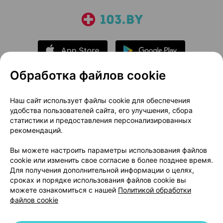
Обработка файлов cookie
О проекте
Новости проекта
Наш сайт использует файлы cookie для обеспечения
удобства пользователей сайта, его улучшения, сбора
Размещение рекламы
Медицинский маркетинг
статистики и предоставления персонализированных
Публичный договор
Доставка
рекомендаций.
Пользовательское соглашение
Вы можете настроить параметры использования файлов
Способы оплаты
Вакансии
Партнеры
cookie или изменить свое согласие в более позднее время.
Написать руководителю 103.by
Для получения дополнительной информации о целях,
сроках и порядке использования файлов cookie вы
Написать в поддержку
можете ознакомиться с нашей
Политикой обработки
Персональные настройки Cookie
файлов cookie
Обработка персональных данных