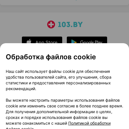
Обработка файлов cookie
О проекте
Новости проекта
Наш сайт использует файлы cookie для обеспечения
удобства пользователей сайта, его улучшения, сбора
Размещение рекламы
Медицинский маркетинг
статистики и предоставления персонализированных
Публичный договор
Доставка
рекомендаций.
Пользовательское соглашение
Вы можете настроить параметры использования файлов
Способы оплаты
Вакансии
Партнеры
cookie или изменить свое согласие в более позднее время.
Написать руководителю 103.by
Для получения дополнительной информации о целях,
сроках и порядке использования файлов cookie вы
Написать в поддержку
можете ознакомиться с нашей
Политикой обработки
Персональные настройки Cookie
файлов cookie