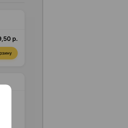
9,50 р.
орзину