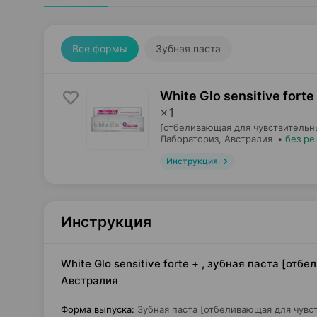
Все формы
Зубная паста
White Glo sensitive forte
×
1
[отбеливающая для чувствительны
Лабораториз
, Австралия
•
без ре
Инструкция
Инструкция
White Glo sensitive forte + , зубная паста [от
Австралия
Форма выпуска
:
Зубная паста [отбеливающая для чувс