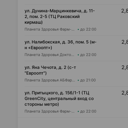
2,
ул. Дунина-Марцинкевича, д. 11-
2, пом. 2-5 (ТЦ Раковский
кирмаш)
Планета Здоровья Фарм-Продукт ОДО Аптека №24
до 22:00
2,
ул. Налибокская, д. 36, пом. 5 (м-
н «Евроопт»)
Планета Здоровья Доктор Время ООО Аптека №51
до 22:00
2,
ул. Яна Чечота, д. 2 (с-т
"Евроопт")
Планета Здоровья АБФармация ИООО Аптека №26
до 21:00
2,
ул. Притыцкого, д. 156/1-1 (ТЦ
GreenCity, центральный вход со
стороны метро)
Планета Здоровья Фарм-Продукт ОДО Аптека №23
до 22:00