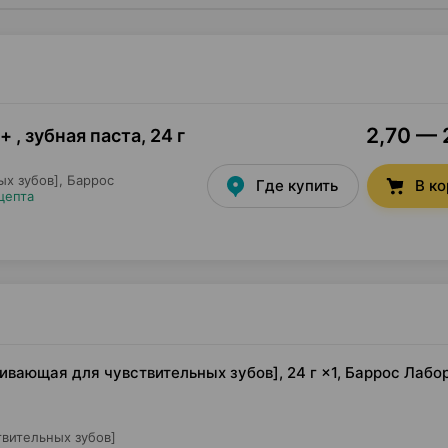
2,70 — 
 + , зубная паста
,
24 г
х зубов],
Баррос
Где купить
В к
цепта
беливающая для чувствительных зубов], 24 г ×1, Баррос Лабо
твительных зубов]