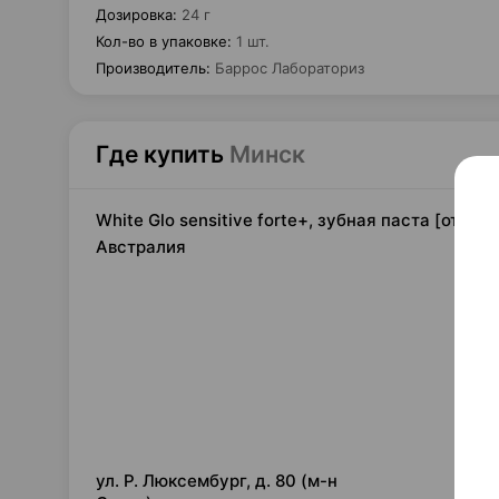
Дозировка
:
24 г
Кол-во в упаковке
:
1 шт.
Производитель
:
Баррос Лабораториз
Где купить
Минск
White Glo sensitive forte+, зубная паста [отбе
Австралия
2,
ул. Р. Люксембург, д. 80 (м-н