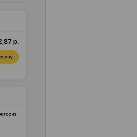
2,87 р.
орзину
раториз