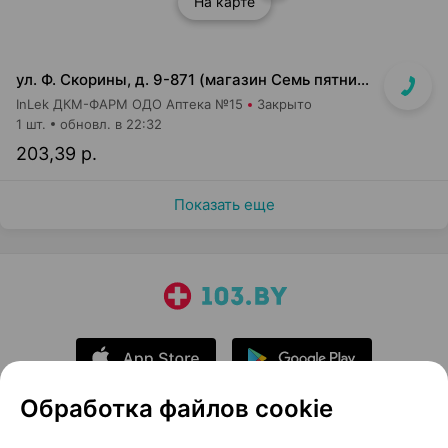
На карте
ул. Ф. Скорины, д. 9-871 (магазин Семь пятниц XXL, вдоль кассовой линии, напротив входа в магазин)
InLek ДКМ-ФАРМ ОДО Аптека №15
Закрыто
1 шт.
обновл. в 22:32
203,39 р.
Показать еще
Обработка файлов cookie