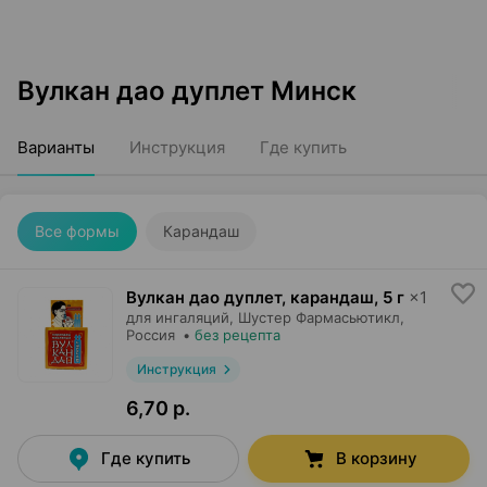
Вулкан дао дуплет Минск
Варианты
Инструкция
Где купить
Все формы
Карандаш
Вулкан дао дуплет, карандаш
,
5 г
×
1
для ингаляций,
Шустер Фармасьютикл
,
Россия
•
без рецепта
Инструкция
6,70 р.
Где купить
В корзину