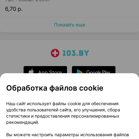
6,70 р.
Показать еще
Обработка файлов cookie
О проекте
Новости проекта
Наш сайт использует файлы cookie для обеспечения
удобства пользователей сайта, его улучшения, сбора
Размещение рекламы
Медицинский маркетинг
статистики и предоставления персонализированных
Публичный договор
Доставка
рекомендаций.
Пользовательское соглашение
Вы можете настроить параметры использования файлов
Способы оплаты
Вакансии
Партнеры