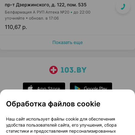
пр-т Дзержинского, д. 122, пом. 535
Белфармация А РУП Аптека №20
до 22:00
уточняйте
обновл. в 17:06
110,67 р.
Показать еще
Обработка файлов cookie
О проекте
Новости проекта
Наш сайт использует файлы cookie для обеспечения
удобства пользователей сайта, его улучшения, сбора
Размещение рекламы
Медицинский маркетинг
статистики и предоставления персонализированных