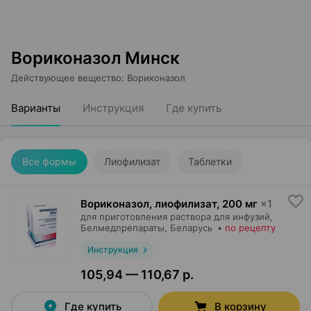
Вориконазол Минск
Действующее вещество
:
Вориконазол
Варианты
Инструкция
Где купить
Все формы
Лиофилизат
Таблетки
Вориконазол, лиофилизат
,
200 мг
×
1
для приготовления раствора для инфузий,
Белмедпрепараты
, Беларусь
•
по рецепту
Инструкция
105,94 — 110,67 р.
Где купить
В корзину