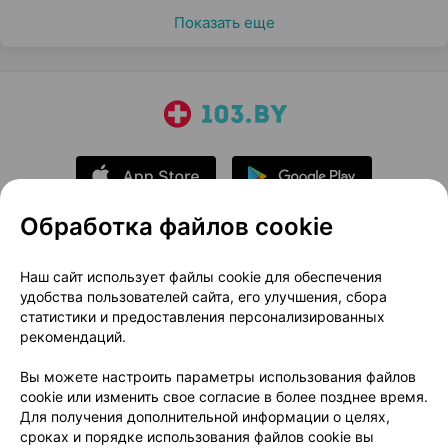
Показать еще
Обработка файлов cookie
О проекте
Новости проекта
Наш сайт использует файлы cookie для обеспечения
удобства пользователей сайта, его улучшения, сбора
Размещение рекламы
Медицинский маркетинг
статистики и предоставления персонализированных
Публичный договор
Доставка
рекомендаций.
Пользовательское соглашение
Вы можете настроить параметры использования файлов
Способы оплаты
Вакансии
Партнеры
cookie или изменить свое согласие в более позднее время.
Написать руководителю 103.by
Для получения дополнительной информации о целях,
сроках и порядке использования файлов cookie вы
Написать в поддержку