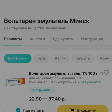
Вольтарен эмульгель Минск
Действующее вещество
:
Диклофенак
Варианты
Аналоги
Где купить
Инструкция
Все формы
Гель
Капли
Капсулы
Крем
Вольтарен эмульгель, гель
,
1% 100 г
×
1
для наружного применения,
ГСК
Консьюмер
, Великобритания
•
без рецепта
Инструкция
22,90 — 37,40 р.
Где купить
В корзину