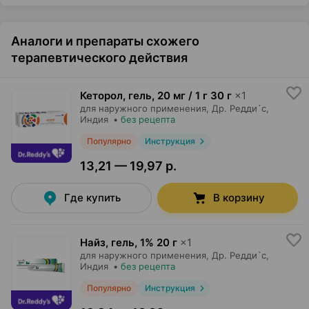
Аналоги и препараты схожего
терапевтического действия
Кеторол, гель
,
20 мг / 1 г 30 г
×
1
для наружного применения,
Др. Редди`с
,
Индия
•
без рецепта
Популярно
Инструкция
13,21 — 19,97 р.
Где купить
В корзину
Найз, гель
,
1% 20 г
×
1
для наружного применения,
Др. Редди`с
,
Индия
•
без рецепта
Популярно
Инструкция