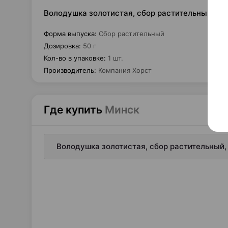
Володушка золотистая, сбор растительный, 50 
Форма выпуска
:
Сбор растительный
Дозировка
:
50 г
Кол-во в упаковке
:
1 шт.
Производитель
:
Компания Хорст
Где купить
Минск
Володушка золотистая, сбор растительный, 