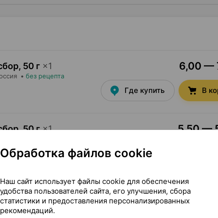
6,00 — 
сбор
,
50 г
×
1
Россия
•
без рецепта
Где купить
В к
5,50 — 5
сбор
,
50 г
×
1
ия
•
без рецепта
Обработка файлов cookie
Где купить
В к
Наш сайт использует файлы cookie для обеспечения
удобства пользователей сайта, его улучшения, сбора
статистики и предоставления персонализированных
рекомендаций.