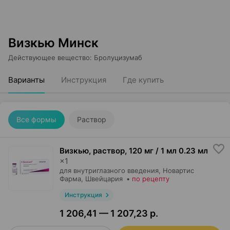
Визкью Минск
Действующее вещество
:
Бролуцизумаб
Варианты
Инструкция
Где купить
Все формы
Раствор
Визкью, раствор
,
120 мг / 1 мл 0.23 мл
×
1
для внутриглазного введения,
Новартис
Фарма
, Швейцария
•
по рецепту
Инструкция
1 206,41 — 1 207,23 р.