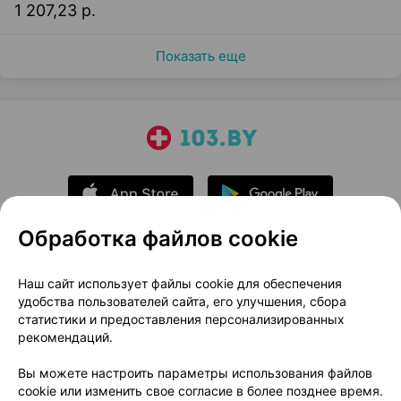
1 207,23 р.
Показать еще
Обработка файлов cookie
О проекте
Новости проекта
Наш сайт использует файлы cookie для обеспечения
удобства пользователей сайта, его улучшения, сбора
Размещение рекламы
Медицинский маркетинг
статистики и предоставления персонализированных
Публичный договор
Доставка
рекомендаций.
Пользовательское соглашение
Вы можете настроить параметры использования файлов
Способы оплаты
Вакансии
Партнеры
cookie или изменить свое согласие в более позднее время.