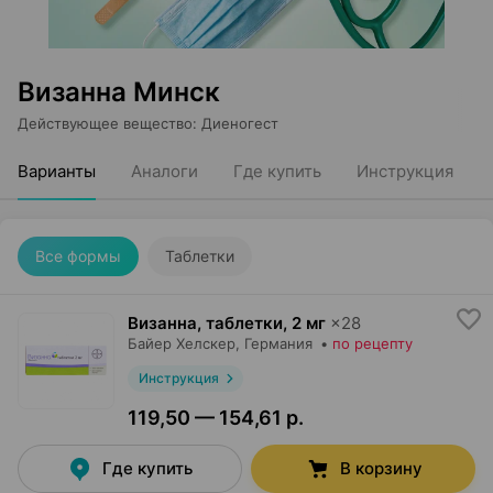
Визанна Минск
Действующее вещество
:
Диеногест
Варианты
Аналоги
Где купить
Инструкция
Все формы
Таблетки
Визанна, таблетки
,
2 мг
×
28
Байер Хелскер
, Германия
•
по рецепту
Инструкция
119,50 — 154,61 р.
Где купить
В корзину