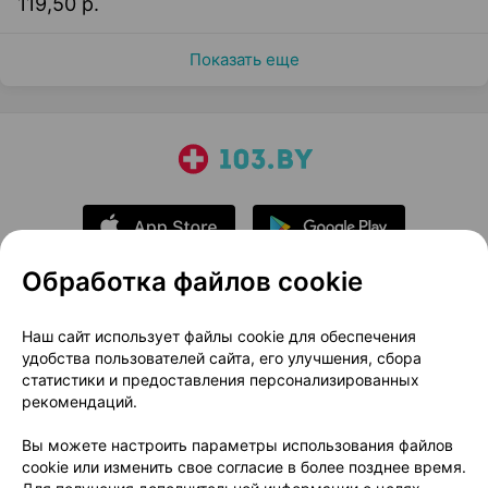
119,50 р.
Показать еще
Обработка файлов cookie
О проекте
Новости проекта
Наш сайт использует файлы cookie для обеспечения
удобства пользователей сайта, его улучшения, сбора
Размещение рекламы
Медицинский маркетинг
статистики и предоставления персонализированных
Публичный договор
Доставка
рекомендаций.
Пользовательское соглашение
Вы можете настроить параметры использования файлов
Способы оплаты
Вакансии
Партнеры
cookie или изменить свое согласие в более позднее время.
Написать руководителю 103.by