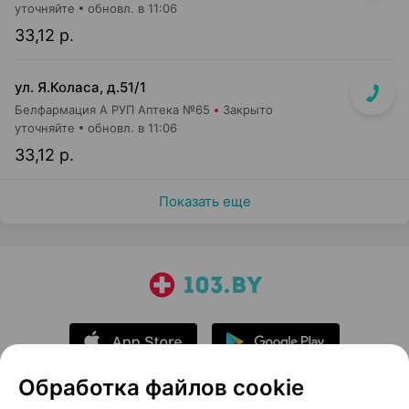
уточняйте
обновл. в 11:06
33,12 р.
ул. Я.Коласа, д.51/1
Белфармация А РУП Аптека №65
Закрыто
уточняйте
обновл. в 11:06
33,12 р.
Показать еще
Обработка файлов cookie