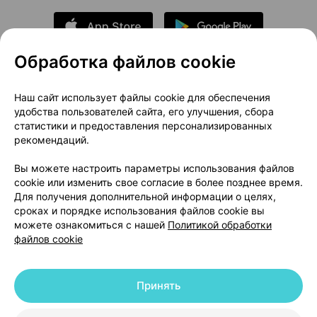
Обработка файлов cookie
О проекте
Новости проекта
Наш сайт использует файлы cookie для обеспечения
удобства пользователей сайта, его улучшения, сбора
Размещение рекламы
Медицинский маркетинг
статистики и предоставления персонализированных
Публичный договор
Доставка
рекомендаций.
Пользовательское соглашение
Вы можете настроить параметры использования файлов
Способы оплаты
Вакансии
Партнеры
cookie или изменить свое согласие в более позднее время.
Написать руководителю 103.by
Для получения дополнительной информации о целях,
сроках и порядке использования файлов cookie вы
Написать в поддержку
можете ознакомиться с нашей
Политикой обработки
Персональные настройки Cookie
файлов cookie
Обработка персональных данных
Принять
© 2026 ООО «Артокс Лаб», УНП 191700409 | 220012, Республика Беларусь,
г. Минск, улица Толбухина, 2, пом. 16 | help@103.by
|
Служба поддержки