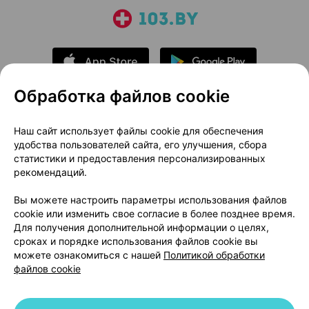
Обработка файлов cookie
О проекте
Новости проекта
Наш сайт использует файлы cookie для обеспечения
удобства пользователей сайта, его улучшения, сбора
Размещение рекламы
Медицинский маркетинг
статистики и предоставления персонализированных
Публичный договор
Доставка
рекомендаций.
Пользовательское соглашение
Вы можете настроить параметры использования файлов
Способы оплаты
Вакансии
Партнеры
cookie или изменить свое согласие в более позднее время.
Написать руководителю 103.by
Для получения дополнительной информации о целях,
сроках и порядке использования файлов cookie вы
Написать в поддержку
можете ознакомиться с нашей
Политикой обработки
Персональные настройки Cookie
файлов cookie
Обработка персональных данных