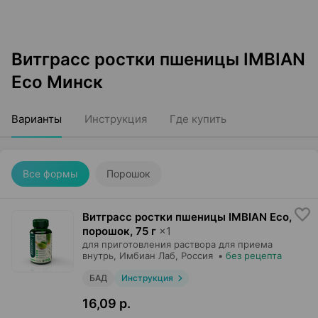
Витграсс ростки пшеницы IMBIAN
Eco Минск
Варианты
Инструкция
Где купить
Все формы
Порошок
Витграсс ростки пшеницы IMBIAN Eco,
порошок
,
75 г
×
1
для приготовления раствора для приема
внутрь,
Имбиан Лаб
, Россия
•
без рецепта
БАД
Инструкция
16,09 р.