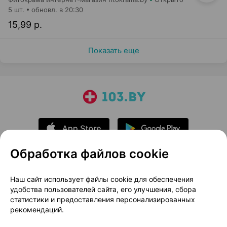
5 шт.
обновл. в 20:30
15,99 р.
Показать еще
Обработка файлов cookie
О проекте
Новости проекта
Наш сайт использует файлы cookie для обеспечения
удобства пользователей сайта, его улучшения, сбора
Размещение рекламы
Медицинский маркетинг
статистики и предоставления персонализированных
Публичный договор
Доставка
рекомендаций.
Пользовательское соглашение