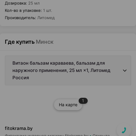
Дозировка
:
25 мл
Кол-во в упаковке
:
1 шт.
Производитель
:
Литомед
Где купить
Минск
Витаон бальзам караваева, бальзам для
наружного применения, 25 мл ×1, Литомед
Россия
1
На карте
fitokrama.by
Фитокрама интернет-магазин fitokrama.by
Открыто