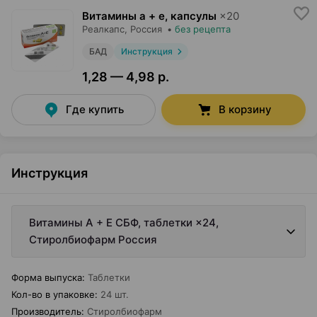
Витамины а + е, капсулы
×
20
Реалкапс
, Россия
•
без рецепта
БАД
Инструкция
1,28 — 4,98 р.
Где купить
В корзину
Инструкция
Витамины А + Е СБФ, таблетки ×24,
Стиролбиофарм Россия
Форма выпуска
:
Таблетки
Кол-во в упаковке
:
24 шт.
Производитель
:
Стиролбиофарм