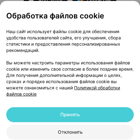
Обработка файлов cookie
О проекте
Новости проекта
Наш сайт использует файлы cookie для обеспечения
удобства пользователей сайта, его улучшения, сбора
Размещение рекламы
Медицинский маркетинг
статистики и предоставления персонализированных
Публичный договор
Доставка
рекомендаций.
Пользовательское соглашение
Вы можете настроить параметры использования файлов
Способы оплаты
Вакансии
Партнеры
cookie или изменить свое согласие в более позднее время.
Написать руководителю 103.by
Для получения дополнительной информации о целях,
сроках и порядке использования файлов cookie вы
Написать в поддержку
можете ознакомиться с нашей
Политикой обработки
Персональные настройки Cookie
файлов cookie
Обработка персональных данных
Принять
© 2026 ООО «Артокс Лаб», УНП 191700409 | 220012, Республика Беларусь,
г. Минск, улица Толбухина, 2, пом. 16 | help@103.by
|
Служба поддержки
+375 291212755
Отклонить