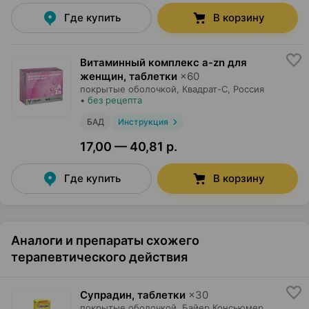
Где купить
В корзину
Витаминный комплекс a-zn для
женщин, таблетки
×
60
покрытые оболочкой,
Квадрат-С
, Россия
•
без рецепта
БАД
Инструкция
17,00 — 40,81 р.
Где купить
В корзину
Аналоги и препараты схожего
терапевтического действия
Супрадин, таблетки
×
30
покрытые оболочкой,
Байер Консьюмер