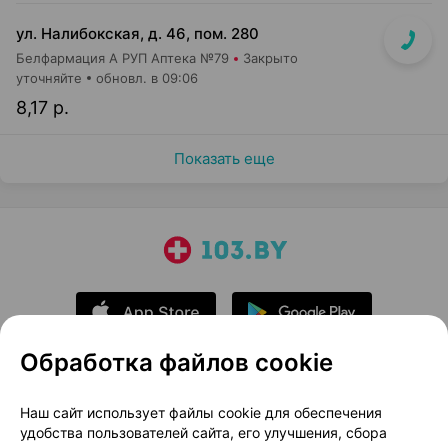
ул. Налибокская, д. 46, пом. 280
Белфармация А РУП Аптека №79
Закрыто
уточняйте
обновл. в 09:06
8,17 р.
Показать еще
Обработка файлов cookie
О проекте
Новости проекта
Наш сайт использует файлы cookie для обеспечения
удобства пользователей сайта, его улучшения, сбора
Размещение рекламы
Медицинский маркетинг