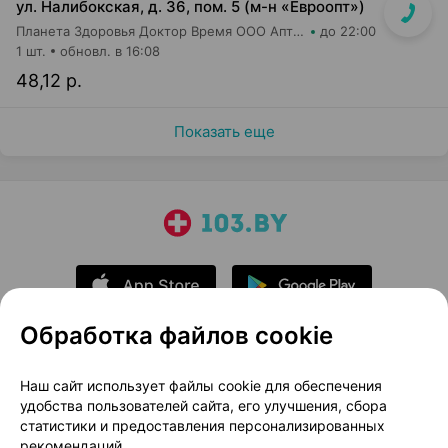
ул. Налибокская, д. 36, пом. 5 (м-н «Евроопт»)
Планета Здоровья Доктор Время ООО Аптека №51
до 22:00
1 шт.
обновл. в 16:08
48,12 р.
Показать еще
Обработка файлов cookie
О проекте
Новости проекта
Наш сайт использует файлы cookie для обеспечения
удобства пользователей сайта, его улучшения, сбора
Размещение рекламы
Медицинский маркетинг
статистики и предоставления персонализированных
Публичный договор
Доставка
рекомендаций.