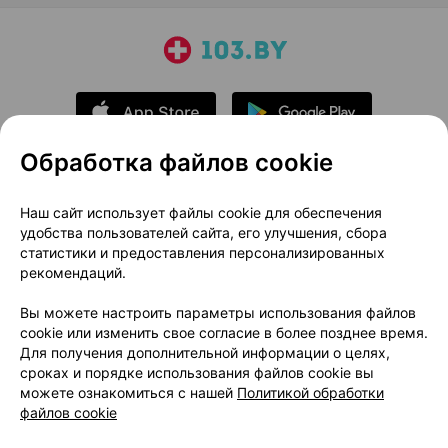
Обработка файлов cookie
О проекте
Новости проекта
Наш сайт использует файлы cookie для обеспечения
удобства пользователей сайта, его улучшения, сбора
Размещение рекламы
Медицинский маркетинг
статистики и предоставления персонализированных
Публичный договор
Доставка
рекомендаций.
Пользовательское соглашение
Вы можете настроить параметры использования файлов
Способы оплаты
Вакансии
Партнеры
cookie или изменить свое согласие в более позднее время.
Написать руководителю 103.by
Для получения дополнительной информации о целях,
сроках и порядке использования файлов cookie вы
Написать в поддержку
можете ознакомиться с нашей
Политикой обработки
Персональные настройки Cookie
файлов cookie
Обработка персональных данных