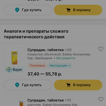
Где купить
В корзину
Аналоги и препараты схожего
терапевтического действия
Супрадин, таблетки
×
30
покрытые оболочкой,
Байер Консьюмер
Кэр
, Швейцария
•
без рецепта
Популярно
Инструкция
37,40 — 55,78 р.
Где купить
В корзину
Супрадин, таблетки
×
10
шипучие,
Байер Консьюмер Кэр
,