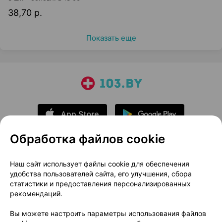
38,70 р.
Показать еще
Обработка файлов cookie
О проекте
Новости проекта
Наш сайт использует файлы cookie для обеспечения
удобства пользователей сайта, его улучшения, сбора
Размещение рекламы
Медицинский маркетинг
статистики и предоставления персонализированных
Публичный договор
Доставка
рекомендаций.
Пользовательское соглашение
Вы можете настроить параметры использования файлов
Способы оплаты
Вакансии
Партнеры