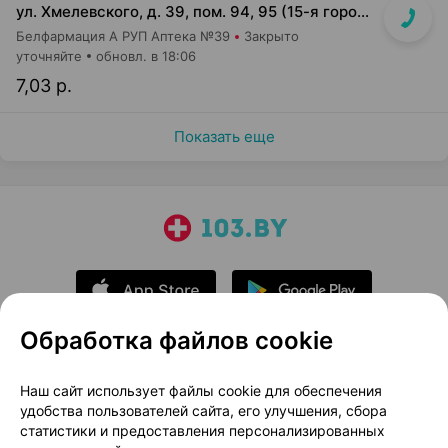
ул. Хмелевского, д. 39, пом. 94, 95 (15-я городская п-ка)
Белфармация А РУП Аптека №39
Закрыто
уточняйте
обновл. в 18:06
7,03 р.
Показать еще
Обработка файлов cookie
О проекте
Новости проекта
Наш сайт использует файлы cookie для обеспечения
удобства пользователей сайта, его улучшения, сбора
Размещение рекламы
Медицинский маркетинг
статистики и предоставления персонализированных
Публичный договор
Доставка