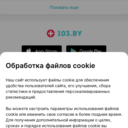
Показать еще
Обработка файлов cookie
О проекте
Новости проекта
Наш сайт использует файлы cookie для обеспечения
удобства пользователей сайта, его улучшения, сбора
Размещение рекламы
Медицинский маркетинг
статистики и предоставления персонализированных
Публичный договор
Доставка
рекомендаций.
Пользовательское соглашение
Вы можете настроить параметры использования файлов
Способы оплаты
Вакансии
Партнеры
cookie или изменить свое согласие в более позднее время.
Написать руководителю 103.by
Для получения дополнительной информации о целях,
сроках и порядке использования файлов cookie вы
Написать в поддержку