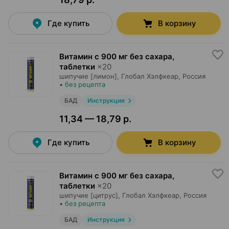
Где купить
В корзину
Витамин с 900 мг без сахара,
таблетки
×
20
шипучие [лимон],
Глобал Хэлфкеар
, Россия
•
без рецепта
БАД
Инструкция
11,34 — 18,79 р.
Где купить
В корзину
Витамин с 900 мг без сахара,
таблетки
×
20
шипучие [цитрус],
Глобал Хэлфкеар
, Россия
•
без рецепта
БАД
Инструкция