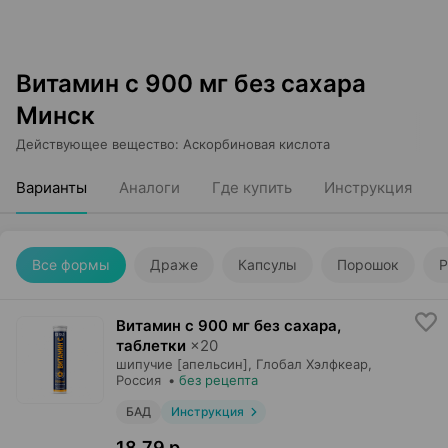
Витамин с 900 мг без сахара
Минск
Действующее вещество
:
Аскорбиновая кислота
Варианты
Аналоги
Где купить
Инструкция
Все формы
Драже
Капсулы
Порошок
Р
Витамин с 900 мг без сахара,
таблетки
×
20
шипучие [апельсин],
Глобал Хэлфкеар
,
Россия
•
без рецепта
БАД
Инструкция
18,79 р.