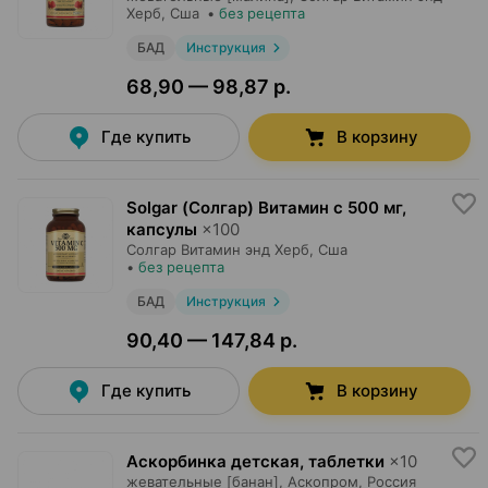
Херб
, Сша
•
без рецепта
БАД
Инструкция
68,90 — 98,87 р.
Где купить
В корзину
Solgar (Солгар) Витамин с 500 мг,
капсулы
×
100
Солгар Витамин энд Херб
, Сша
•
без рецепта
БАД
Инструкция
90,40 — 147,84 р.
Где купить
В корзину
Аскорбинка детская, таблетки
×
10
жевательные [банан],
Аскопром
, Россия