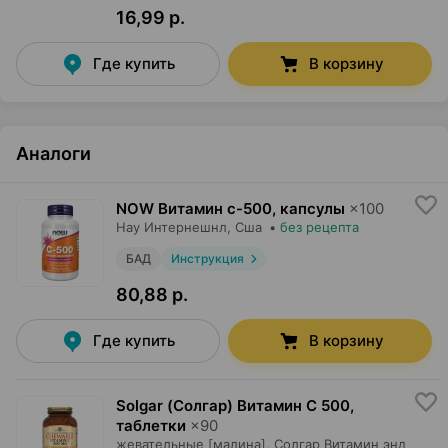
16,99 р.
Где купить
В корзину
Аналоги
NOW Витамин с-500, капсулы
×
100
Нау Интернешнл
, Сша
•
без рецепта
БАД
Инструкция
80,88 р.
Где купить
В корзину
Solgar (Солгар) Витамин С 500,
таблетки
×
90
жевательные [малина],
Солгар Витамин энд