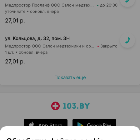
Медпростор Пролайф ООО Салон медтехники и ортопедии №51
до 20:00
уточняйте
обновл. вчера
27,01 р.
ул. Кольцова, д. 32, пом. 3Н
Медпростор ООО Салон медтехники и ортопедии №5
Закрыто
1 шт.
обновл. вчера
27,01 р.
Показать еще