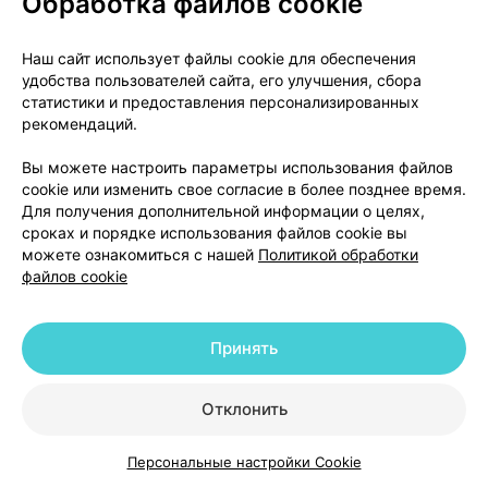
Обработка файлов cookie
О проекте
Новости проекта
Наш сайт использует файлы cookie для обеспечения
удобства пользователей сайта, его улучшения, сбора
Размещение рекламы
Медицинский маркетинг
статистики и предоставления персонализированных
Публичный договор
Доставка
рекомендаций.
Пользовательское соглашение
Вы можете настроить параметры использования файлов
Способы оплаты
Вакансии
Партнеры
cookie или изменить свое согласие в более позднее время.
Написать руководителю 103.by
Для получения дополнительной информации о целях,
сроках и порядке использования файлов cookie вы
Написать в поддержку
можете ознакомиться с нашей
Политикой обработки
Персональные настройки Cookie
файлов cookie
Обработка персональных данных
Принять
© 2026 ООО «Артокс Лаб», УНП 191700409 | 220012, Республика Беларусь,
г. Минск, улица Толбухина, 2, пом. 16 | help@103.by
|
Служба поддержки
+375 291212755
Отклонить
Персональные настройки Cookie
Каталог
Корзина
Избранное
Профиль