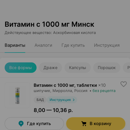
Витамин с 1000 мг Минск
Действующее вещество
:
Аскорбиновая кислота
Варианты
Аналоги
Где купить
Инструкция
Все формы
Драже
Капсулы
Порошок
Р
Витамин с 1000 мг, таблетки
×
10
шипучие,
Мирролла
, Россия
•
без рецепта
БАД
Инструкция
8,00 — 10,36 р.
Где купить
В корзину