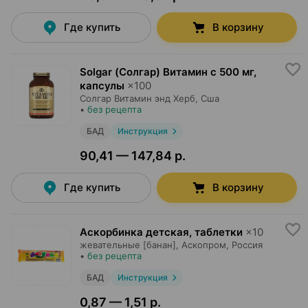
Где купить
В корзину
Solgar (Солгар) Витамин с 500 мг,
капсулы
×
100
Солгар Витамин энд Херб
, Сша
•
без рецепта
БАД
Инструкция
90,41 — 147,84 р.
Где купить
В корзину
Аскорбинка детская, таблетки
×
10
жевательные [банан],
Аскопром
, Россия
•
без рецепта
БАД
Инструкция
0,87 — 1,51 р.