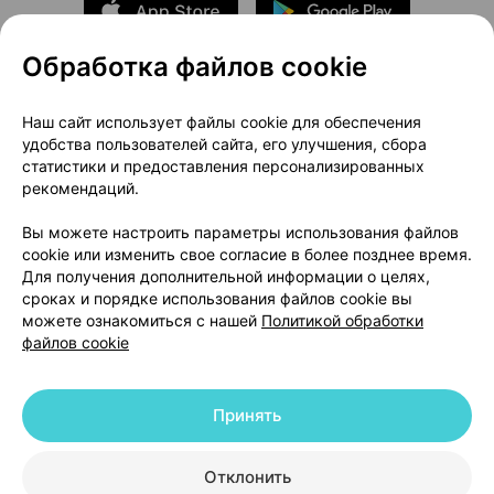
Обработка файлов cookie
О проекте
Новости проекта
Наш сайт использует файлы cookie для обеспечения
удобства пользователей сайта, его улучшения, сбора
Размещение рекламы
Медицинский маркетинг
статистики и предоставления персонализированных
Публичный договор
Доставка
рекомендаций.
Пользовательское соглашение
Вы можете настроить параметры использования файлов
Способы оплаты
Вакансии
Партнеры
cookie или изменить свое согласие в более позднее время.
Написать руководителю 103.by
Для получения дополнительной информации о целях,
сроках и порядке использования файлов cookie вы
Написать в поддержку
можете ознакомиться с нашей
Политикой обработки
Персональные настройки Cookie
файлов cookie
Обработка персональных данных
Принять
© 2026 ООО «Артокс Лаб», УНП 191700409 | 220012, Республика Беларусь,
г. Минск, улица Толбухина, 2, пом. 16 | help@103.by
|
Служба поддержки
+375 291212755
Отклонить