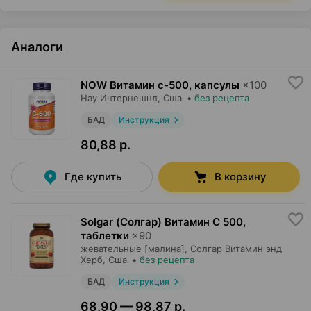
Аналоги
NOW Витамин с-500, капсулы
×
100
Нау Интернешнл
, Сша
•
без рецепта
БАД
Инструкция
80,88 р.
Где купить
В корзину
Solgar (Солгар) Витамин С 500,
таблетки
×
90
жевательные [малина],
Солгар Витамин энд
Херб
, Сша
•
без рецепта
БАД
Инструкция
68,90 — 98,87 р.