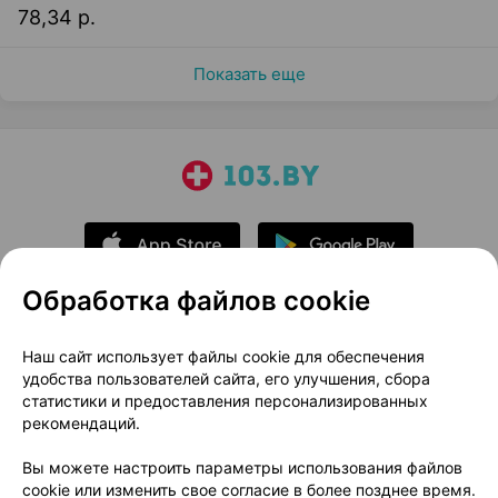
78,34 р.
Показать еще
Обработка файлов cookie
О проекте
Новости проекта
Наш сайт использует файлы cookie для обеспечения
удобства пользователей сайта, его улучшения, сбора
Размещение рекламы
Медицинский маркетинг
статистики и предоставления персонализированных
Публичный договор
Доставка
рекомендаций.
Пользовательское соглашение
Вы можете настроить параметры использования файлов
Способы оплаты
Вакансии
Партнеры
cookie или изменить свое согласие в более позднее время.