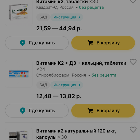
Витамин к2, таблетки
×
30
Квадрат-С
, Россия
•
без рецепта
БАД
Инструкция
21,59 — 44,94 р.
Где купить
В корзину
Витамин К2 + Д3 + кальций, таблетки
×
24
Стиролбиофарм
, Россия
•
без рецепта
БАД
Инструкция
12,48 — 13,82 р.
Где купить
В корзину
Витамин к2 натуральный 120 мкг,
капсулы
×
30