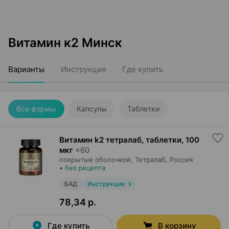
Витамин к2 Минск
Варианты
Инструкция
Где купить
Все формы
Капсулы
Таблетки
Витамин k2 тетралаб, таблетки
,
100
мкг
×
60
покрытые оболочкой,
Тетралаб
, Россия
•
без рецепта
БАД
Инструкция
78,34 р.
Где купить
В корзину