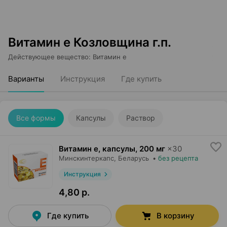
Витамин e Козловщина г.п.
Действующее вещество
:
Витамин е
Варианты
Инструкция
Где купить
Все формы
Капсулы
Раствор
Витамин е, капсулы
,
200 мг
×
30
Минскинтеркапс
, Беларусь
•
без рецепта
Инструкция
4,80 р.
Где купить
В корзину