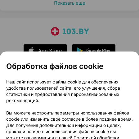
Показать еще
Обработка файлов cookie
О проекте
Новости проекта
Наш сайт использует файлы cookie для обеспечения
удобства пользователей сайта, его улучшения, сбора
Размещение рекламы
Медицинский маркетинг
статистики и предоставления персонализированных
Публичный договор
Доставка
рекомендаций.
Пользовательское соглашение
Вы можете настроить параметры использования файлов
Способы оплаты
Вакансии
Партнеры
cookie или изменить свое согласие в более позднее время.
Написать руководителю 103.by
Для получения дополнительной информации о целях,
сроках и порядке использования файлов cookie вы
Написать в поддержку
можете ознакомиться с нашей
Политикой обработки