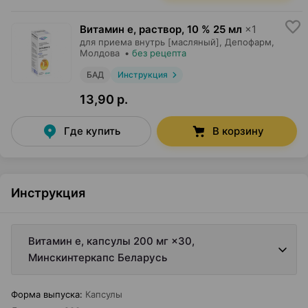
Витамин е, раствор
,
10 % 25 мл
×
1
для приема внутрь [масляный],
Депофарм
,
Молдова
•
без рецепта
БАД
Инструкция
13,90 р.
Где купить
В корзину
Инструкция
Витамин е, капсулы 200 мг ×30,
Минскинтеркапс Беларусь
Форма выпуска
:
Капсулы