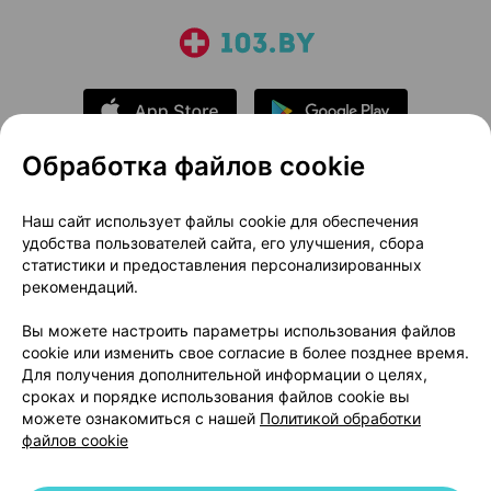
Обработка файлов cookie
О проекте
Новости проекта
Наш сайт использует файлы cookie для обеспечения
удобства пользователей сайта, его улучшения, сбора
Размещение рекламы
Медицинский маркетинг
статистики и предоставления персонализированных
Публичный договор
Доставка
рекомендаций.
Пользовательское соглашение
Вы можете настроить параметры использования файлов
Способы оплаты
Вакансии
Партнеры
cookie или изменить свое согласие в более позднее время.
Написать руководителю 103.by
Для получения дополнительной информации о целях,
сроках и порядке использования файлов cookie вы
Написать в поддержку
можете ознакомиться с нашей
Политикой обработки
Персональные настройки Cookie
файлов cookie
Обработка персональных данных