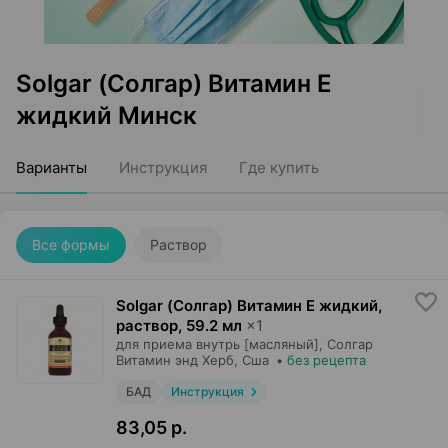
Solgar (Солгар) Витамин Е
жидкий Минск
Варианты
Инструкция
Где купить
Все формы
Раствор
Solgar (Солгар) Витамин Е жидкий,
раствор
,
59.2 мл
×
1
для приема внутрь [масляный],
Солгар
Витамин энд Херб
, Сша
•
без рецепта
БАД
Инструкция
83,05 р.