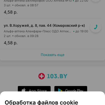
Альфа-аптека Беллерофон ООО Аптека №10
до 22:00
3 шт.
обновл. в 08:57
4,58 р.
ул. В.Хоружей, д. 8, пав. 44 (Комаровский р-к)
Альфа-аптека Аленфарм-Плюс ОДО Аптека №15
до 19:00
2 шт.
обновл. в 09:28
4,58 р.
Показать еще
Обработка файлов cookie