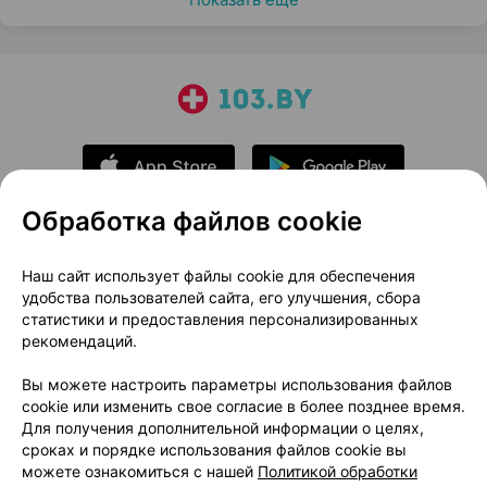
Обработка файлов cookie
О проекте
Новости проекта
Наш сайт использует файлы cookie для обеспечения
удобства пользователей сайта, его улучшения, сбора
Размещение рекламы
Медицинский маркетинг
статистики и предоставления персонализированных
Публичный договор
Доставка
рекомендаций.
Пользовательское соглашение
Вы можете настроить параметры использования файлов
Способы оплаты
Вакансии
Партнеры
cookie или изменить свое согласие в более позднее время.
Написать руководителю 103.by
Для получения дополнительной информации о целях,
сроках и порядке использования файлов cookie вы
Написать в поддержку
можете ознакомиться с нашей
Политикой обработки
Персональные настройки Cookie