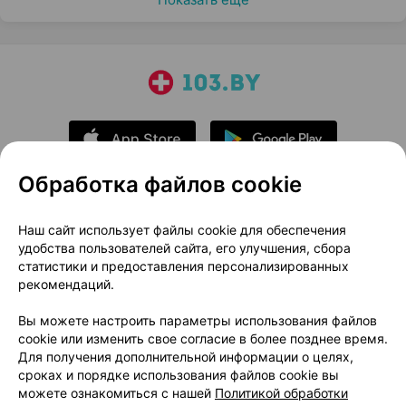
Обработка файлов cookie
О проекте
Новости проекта
Наш сайт использует файлы cookie для обеспечения
удобства пользователей сайта, его улучшения, сбора
Размещение рекламы
Медицинский маркетинг
статистики и предоставления персонализированных
Публичный договор
Доставка
рекомендаций.
Пользовательское соглашение
Вы можете настроить параметры использования файлов
Способы оплаты
Вакансии
Партнеры
cookie или изменить свое согласие в более позднее время.
Написать руководителю 103.by
Для получения дополнительной информации о целях,
сроках и порядке использования файлов cookie вы
Написать в поддержку
можете ознакомиться с нашей
Политикой обработки
Персональные настройки Cookie