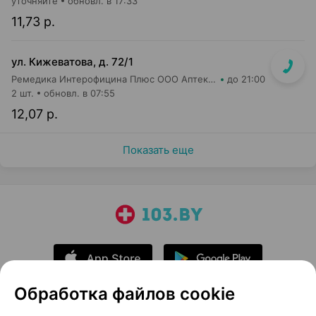
уточняйте
обновл. в 17:33
11,73 р.
ул. Кижеватова, д. 72/1
Ремедика Интерофицина Плюс ООО Аптека №7
до 21:00
2 шт.
обновл. в 07:55
12,07 р.
Показать еще
Обработка файлов cookie