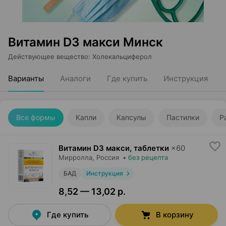
Витамин D3 макси Минск
Действующее вещество
:
Холекальциферол
Варианты
Аналоги
Где купить
Инструкция
Все формы
Капли
Капсулы
Пастилки
Р
Витамин D3 макси, таблетки
×
60
Мирролла
, Россия
•
без рецепта
БАД
Инструкция
8,52 — 13,02 р.
Где купить
В корзину