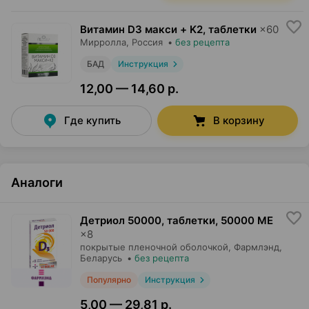
Витамин D3 макси + K2, таблетки
×
60
Мирролла
, Россия
•
без рецепта
БАД
Инструкция
12,00 — 14,60 р.
Где купить
В корзину
Аналоги
Детриол 50000, таблетки
,
50000 МЕ
×
8
покрытые пленочной оболочкой,
Фармлэнд
,
Беларусь
•
без рецепта
Популярно
Инструкция
5,00 — 29,81 р.