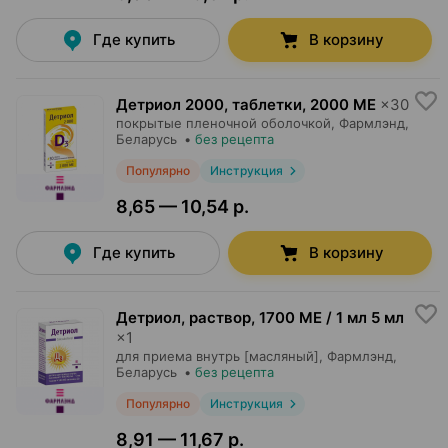
Где купить
В корзину
Детриол 2000, таблетки
,
2000 МЕ
×
30
покрытые пленочной оболочкой,
Фармлэнд
,
Беларусь
•
без рецепта
Популярно
Инструкция
8,65 — 10,54 р.
Где купить
В корзину
Детриол, раствор
,
1700 МЕ / 1 мл 5 мл
×
1
для приема внутрь [масляный],
Фармлэнд
,
Беларусь
•
без рецепта
Популярно
Инструкция
8,91 — 11,67 р.