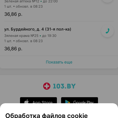
Зеленая аптека №12
до 22:00
1 шт.
обновл. в 08:23
36,86 р.
ул. Бурдейного, д. 4 (31-я пол-ка)
Зяленая крама №25
до 19:30
1 шт.
обновл. в 08:23
36,86 р.
Показать еще
Обработка файлов cookie