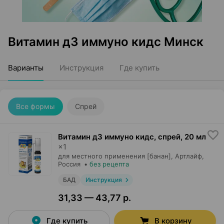
Витамин д3 иммуно кидс Минск
Варианты
Инструкция
Где купить
Все формы
Спрей
Витамин д3 иммуно кидс, спрей
,
20 мл
×
1
для местного применения [банан],
Артлайф
,
Россия
•
без рецепта
БАД
Инструкция
31,33 — 43,77 р.
Где купить
В корзину