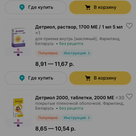
Где купить
В корзину
Детриол, раствор
,
1700 МЕ / 1 мл 5 мл
×
1
для приема внутрь [масляный],
Фармлэнд
,
Беларусь
•
без рецепта
Популярно
Инструкция
8,91 — 11,67 р.
Где купить
В корзину
Детриол 2000, таблетки
,
2000 МЕ
×
30
покрытые пленочной оболочкой,
Фармлэнд
,
Беларусь
•
без рецепта
Популярно
Инструкция
8,65 — 10,54 р.