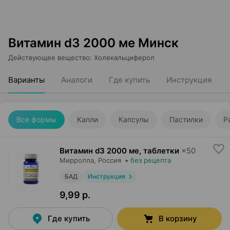
Витамин d3 2000 ме Минск
Действующее вещество
:
Холекальциферол
Варианты
Аналоги
Где купить
Инструкция
Все формы
Капли
Капсулы
Пастилки
Р
Витамин d3 2000 ме, таблетки
×
50
Мирролла
, Россия
•
без рецепта
БАД
Инструкция
9,99 р.
Где купить
В корзину