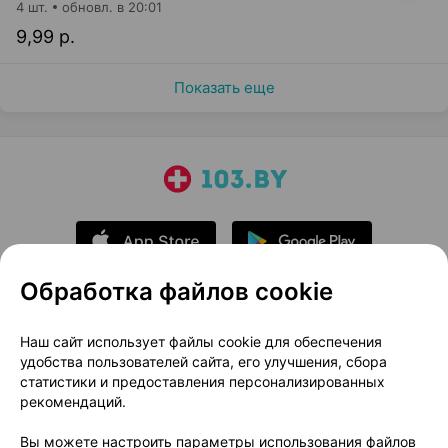
4 шт.
обновл. в 20:01
9,99 р.
Показать еще
Обработка файлов cookie
О проекте
Новости проекта
Наш сайт использует файлы cookie для обеспечения
удобства пользователей сайта, его улучшения, сбора
Размещение рекламы
Медицинский маркетинг
статистики и предоставления персонализированных
Публичный договор
Доставка
рекомендаций.
Пользовательское соглашение
Вы можете настроить параметры использования файлов