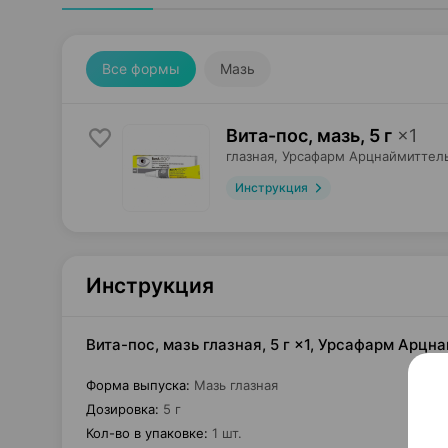
Все формы
Мазь
Вита-пос, мазь
,
5 г
×
1
глазная,
Урсафарм Арцнаймиттел
Инструкция
Инструкция
Вита-пос, мазь глазная, 5 г ×1, Урсафарм Арц
Форма выпуска
:
Мазь глазная
Дозировка
:
5 г
Кол-во в упаковке
:
1 шт.