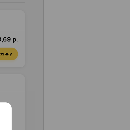
8,69 р.
орзину