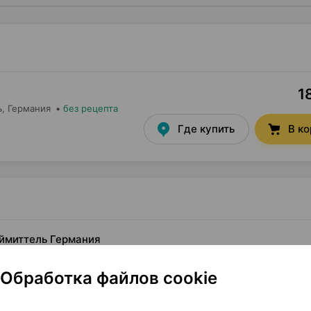
1
ь
, Германия
•
без рецепта
Где купить
В к
наймиттель Германия
Обработка файлов cookie