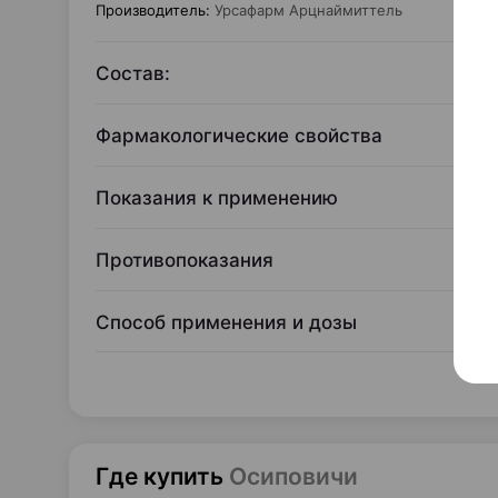
Производитель
:
Урсафарм Арцнаймиттель
Состав:
Фармакологические свойства
Показания к применению
Противопоказания
Способ применения и дозы
Где купить
Осиповичи