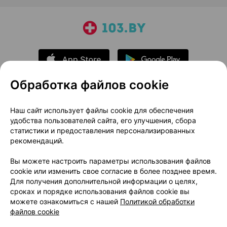
Обработка файлов cookie
О проекте
Новости проекта
Наш сайт использует файлы cookie для обеспечения
удобства пользователей сайта, его улучшения, сбора
Размещение рекламы
Медицинский маркетинг
статистики и предоставления персонализированных
Публичный договор
Доставка
рекомендаций.
Пользовательское соглашение
Вы можете настроить параметры использования файлов
Способы оплаты
Вакансии
Партнеры
cookie или изменить свое согласие в более позднее время.
Написать руководителю 103.by
Для получения дополнительной информации о целях,
сроках и порядке использования файлов cookie вы
Написать в поддержку
можете ознакомиться с нашей
Политикой обработки
Персональные настройки Cookie
файлов cookie
Обработка персональных данных