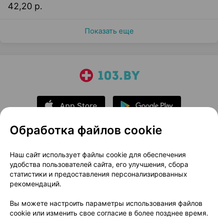
42,20 р.
Показать еще
Обработка файлов cookie
О проекте
Новости проекта
Наш сайт использует файлы cookie для обеспечения
удобства пользователей сайта, его улучшения, сбора
Размещение рекламы
Медицинский маркетинг
статистики и предоставления персонализированных
Публичный договор
Доставка
рекомендаций.
Пользовательское соглашение
Вы можете настроить параметры использования файлов
Способы оплаты
Вакансии
Партнеры
cookie или изменить свое согласие в более позднее время.