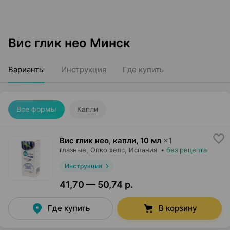
Вис глик нео Минск
Варианты
Инструкция
Где купить
Все формы
Капли
Вис глик нео, капли
,
10 мл
×
1
глазные,
Опко хелс
, Испания
•
без рецепта
Инструкция
41,70 — 50,74 р.
Где купить
В корзину