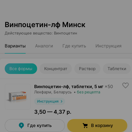
Винпоцетин-лф Минск
Действующее вещество
:
Винпоцетин
Варианты
Аналоги
Где купить
Инструкция
Все формы
Концентрат
Раствор
Таблетки
Винпоцетин-лф, таблетки
,
5 мг
×
50
Лекфарм
, Беларусь
•
без рецепта
Инструкция
3,50 — 4,37 р.
Где купить
В корзину