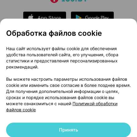
Обработка файлов cookie
О проекте
Новости проекта
Наш сайт использует файлы cookie для обеспечения
удобства пользователей сайта, его улучшения, сбора
Размещение рекламы
Медицинский маркетинг
статистики и предоставления персонализированных
Публичный договор
Доставка
рекомендаций.
Пользовательское соглашение
Вы можете настроить параметры использования файлов
Способы оплаты
Вакансии
Партнеры
cookie или изменить свое согласие в более позднее время.
Написать руководителю 103.by
Для получения дополнительной информации о целях,
сроках и порядке использования файлов cookie вы
Написать в поддержку
можете ознакомиться с нашей
Политикой обработки
Персональные настройки Cookie
файлов cookie
Обработка персональных данных
Принять
© 2026 ООО «Артокс Лаб», УНП 191700409 | 220012, Республика Беларусь,