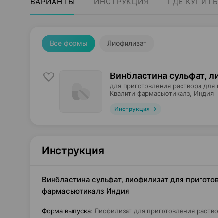
ВАРИАНТЫ
ИНСТРУКЦИЯ
ГДЕ КУПИТЬ
Все формы
Лиофилизат
Винбластина сульфат, л
для приготовления раствора для 
Квалити фармасьютикалз
, Индия
Инструкция
Инструкция
Винбластина сульфат, лиофилизат для приготов
фармасьютикалз Индия
Форма выпуска
:
Лиофилизат для приготовления раство