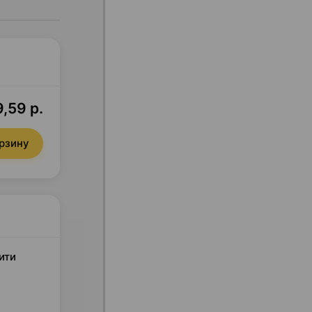
9,59 р.
орзину
ити