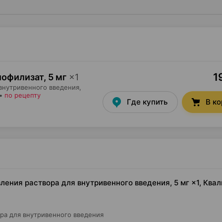
1
иофилизат
,
5 мг
×
1
внутривенного введения,
•
по рецепту
Где купить
В к
ления раствора для внутривенного введения, 5 мг ×1, Квал
ра для внутривенного введения