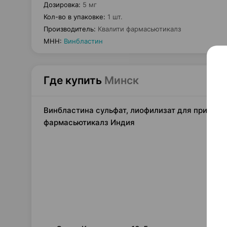
Дозировка
:
5 мг
Кол-во в упаковке
:
1 шт.
Производитель
:
Квалити фармасьютикалз
МНН
:
Винбластин
Где купить
Минск
Винбластина сульфат, лиофилизат для приготов
фармасьютикалз Индия