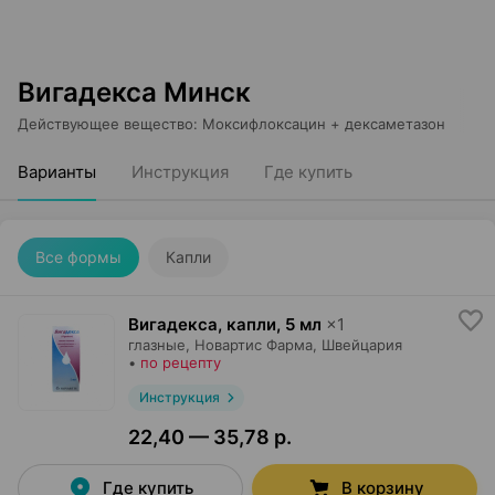
Вигадекса Минск
Действующее вещество
:
Моксифлоксацин + дексаметазон
Варианты
Инструкция
Где купить
Все формы
Капли
Вигадекса, капли
,
5 мл
×
1
глазные,
Новартис Фарма
, Швейцария
•
по рецепту
Инструкция
22,40 — 35,78 р.
Где купить
В корзину