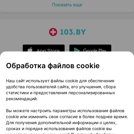
Показать еще
Обработка файлов cookie
О проекте
Новости проекта
Наш сайт использует файлы cookie для обеспечения
удобства пользователей сайта, его улучшения, сбора
Размещение рекламы
Медицинский маркетинг
статистики и предоставления персонализированных
Публичный договор
Доставка
рекомендаций.
Пользовательское соглашение
Вы можете настроить параметры использования файлов
Способы оплаты
Вакансии
Партнеры
cookie или изменить свое согласие в более позднее время.
Написать руководителю 103.by
Для получения дополнительной информации о целях,
сроках и порядке использования файлов cookie вы
Написать в поддержку