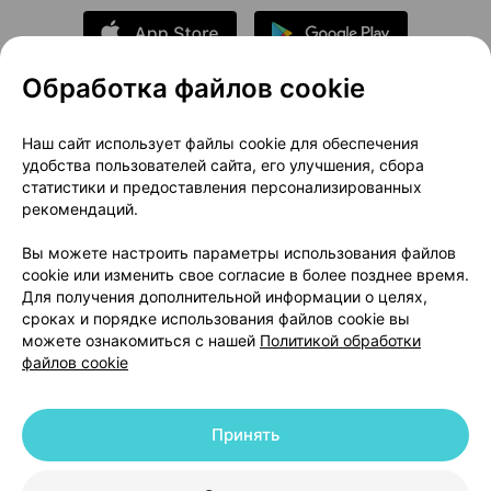
Обработка файлов cookie
О проекте
Новости проекта
Наш сайт использует файлы cookie для обеспечения
удобства пользователей сайта, его улучшения, сбора
Размещение рекламы
Медицинский маркетинг
статистики и предоставления персонализированных
Публичный договор
Доставка
рекомендаций.
Пользовательское соглашение
Вы можете настроить параметры использования файлов
Способы оплаты
Вакансии
Партнеры
cookie или изменить свое согласие в более позднее время.
Написать руководителю 103.by
Для получения дополнительной информации о целях,
сроках и порядке использования файлов cookie вы
Написать в поддержку
можете ознакомиться с нашей
Политикой обработки
Персональные настройки Cookie
файлов cookie
Обработка персональных данных
Принять
© 2026 ООО «Артокс Лаб», УНП 191700409 | 220012, Республика Беларусь,
г. Минск, улица Толбухина, 2, пом. 16 | help@103.by
|
Служба поддержки
+375 291212755